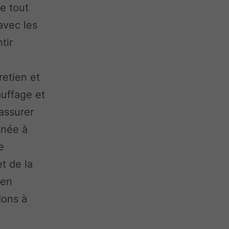
de tout
avec les
tir
retien et
uffage et
assurer
nnée à
e
t de la
 en
dons à