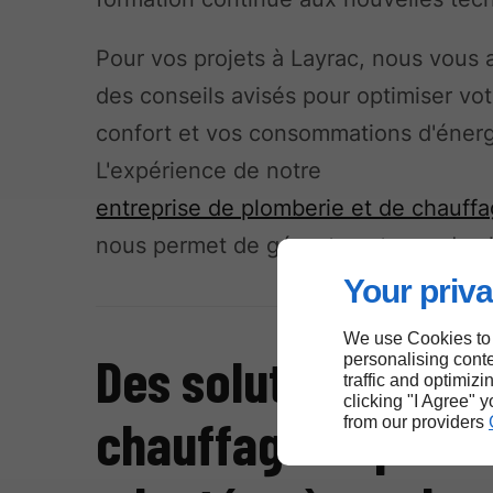
Pour vos projets à Layrac, nous vous
des conseils avisés pour optimiser vot
confort et vos consommations d'énerg
L'expérience de notre
entreprise de plomberie et de chauff
nous permet de gérer tous types de c
Your priva
We use Cookies to
Des solutions de
personalising conte
traffic and optimizi
clicking "I Agree" 
chauffage et plom
from our providers