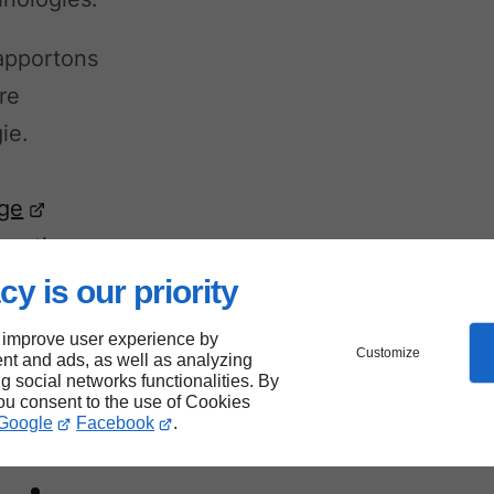
 apportons
re
ie.
age
hantiers.
cy is our priority
 improve user experience by
Customize
nt and ads, as well as analyzing
ng social networks functionalities. By
you consent to the use of Cookies
berie
Google
Facebook
.