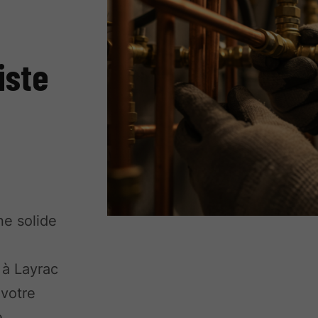
iste
ne solide
à Layrac
 votre
e