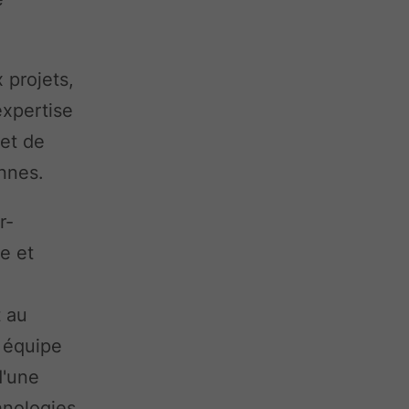
projets,
expertise
 et de
ennes.
r-
e et
t au
 équipe
d'une
hnologies.