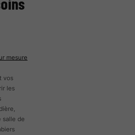
soins
sur mesure
t vos
ir les
s
dière,
 salle de
mbiers