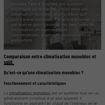
estivales. Face à la variété des systèmes
disponibles sur le marché, choisir entre une
climatisation monobloc et un système split
peut s'avérer complexe. Cet article propose
une analyse approfondie de ces deux types de
climatisation, en explorant leurs
caractéristiques, avantages, inconvénients et
applications.
Comparaison entre climatisation monobloc et
split
Qu'est-ce qu'une climatisation monobloc ?
Fonctionnement et caractéristiques
La
climatisation monobloc
est un système tout-en-un,
généralement constitué d'un seul appareil. Il
fonctionne en aspirant l'air chaud de l'intérieur, en le